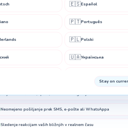
🇪🇸
tsch
Español
🇵🇹
liano
Português
$12
🇵🇱
erlands
Polski
Enkratno • Brez naročnine
🇺🇦
ский
Українська
Ustvarite edinstven spomin za deljenje z vso družino
🇩🇰
nska
Dansk
Vse mini igre vključene in prilagodljive
Stay on curre
🇳🇴
omi
Norsk
Objava nosečnosti, spola, imena in fotografije
🇸🇰
Neomejeno pošiljanje prek SMS, e-pošte ali WhatsAppa
tina
Slovenčina
Sledenje reakcijam vaših bližnjih v realnem času