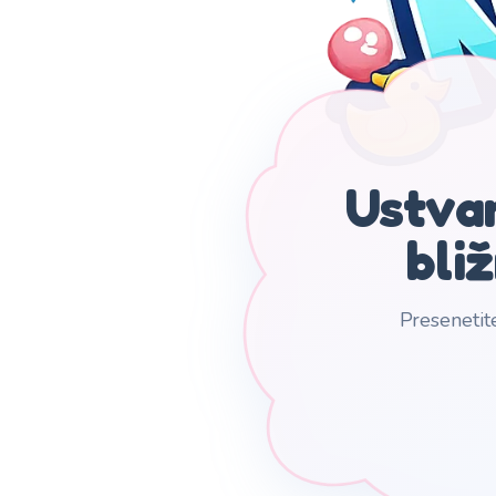
Ustvar
bliž
Presenetite