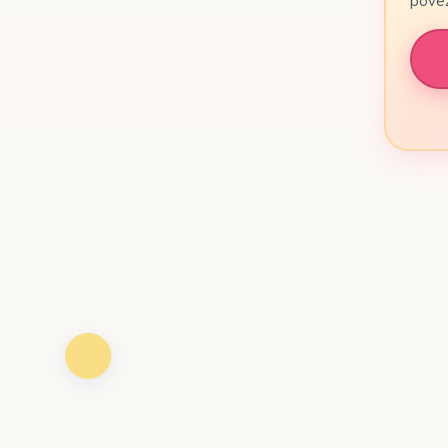
povez
🇲🇰
Ма
🇲🇹
Mal
🇱🇺
Lët