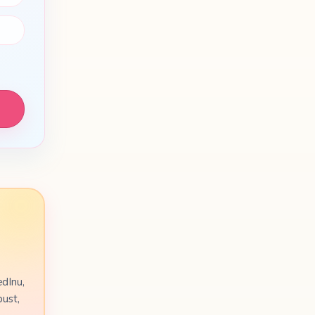
edInu,
pust,