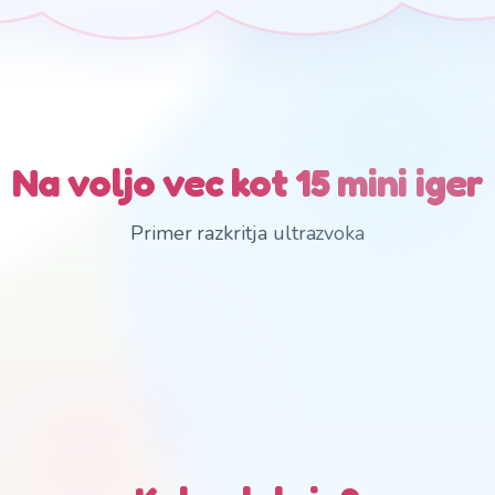
Na voljo vec kot 15 mini iger
Primer razkritja ultrazvoka
PRESENECENJE
Za vas imamo
presenecenje
Mini igra bo najavo razkrila