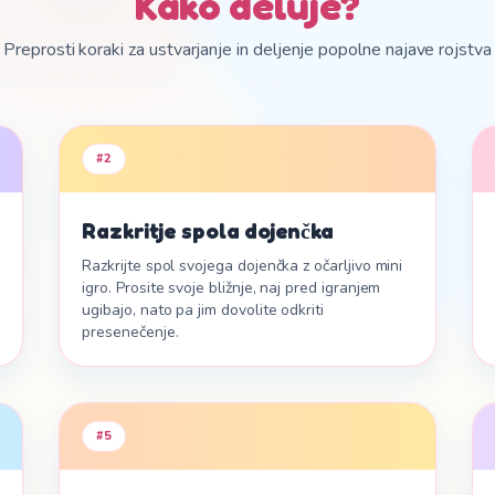
Kako deluje?
v nekaj sekundah.
Preprosti koraki za ustvarjanje in deljenje popolne najave rojstva
Odkrij
#
2
Razkritje spola dojenčka
Razkrijte spol svojega dojenčka z očarljivo mini
igro. Prosite svoje bližnje, naj pred igranjem
ugibajo, nato pa jim dovolite odkriti
presenečenje.
#
5