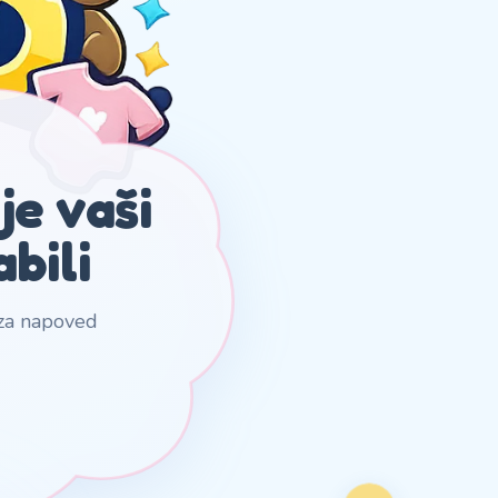
je vaši
abili
i za napoved