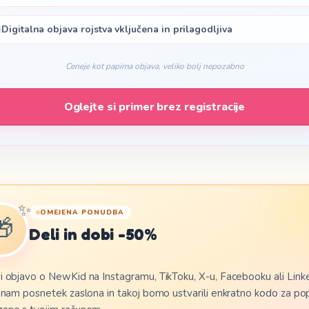
🇷🇴
yar
Română
Digitalna objava rojstva vključena in prilagodljiva
🇬🇷
гарски
Ελληνικά
Ceneje kot papirna objava, veliko bolj nepozabno
🇷🇸
atski
Српски
Oglejte si primer brez registracije
🇱🇹
venščina
Lietuvių
🇪🇪
viešu
Eesti
✨
🏴󠁧󠁢󠁷󠁬󠁳󠁿
ilge
Cymraeg
OMEJENA PONUDBA
🎁
Deli in dobi -50%
🇪🇸
zhoneg
Català
i objavo o NewKid na Instagramu, TikToku, X-u, Facebooku ali Link
i nam posnetek zaslona in takoj bomo ustvarili enkratno kodo za po
🇧🇾
ego
Беларуская