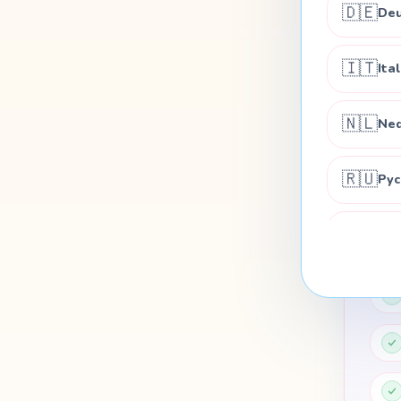
🇩🇪
Deu
🇮🇹
Ita
🇳🇱
Ned
🇷🇺
Рус
🇸🇪
Sve
🇫🇮
Su
🇨🇿
Češ