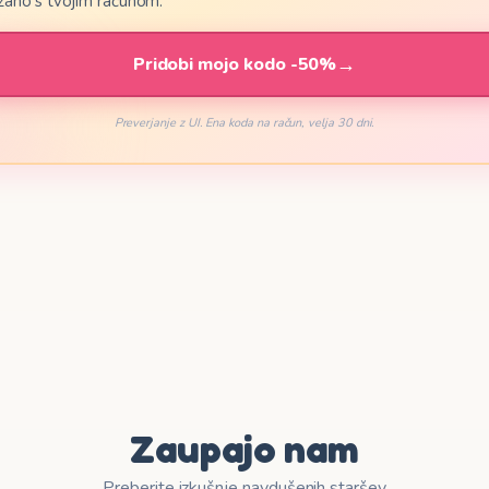
ano s tvojim računom.
🇦🇱
кедонски
Shqip
→
Pridobi mojo kodo -50%
🇮🇸
ti
Íslenska
Preverjanje z UI. Ena koda na račun, velja 30 dni.
🇲🇩
zebuergesch
Moldovenească
Zaupajo nam
Preberite izkušnje navdušenih staršev