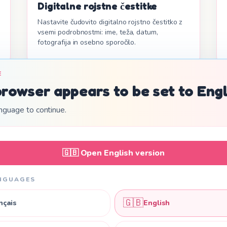
Digitalne rojstne čestitke
Nastavite čudovito digitalno rojstno čestitko z
vsemi podrobnostmi: ime, teža, datum,
fotografija in osebno sporočilo.
E
browser appears to be set to Engl
nguage to continue.
🇬🇧
Open English version
NGUAGES
Enostavna in pregledna cen
🇬🇧
nçais
English
Ena cena za objavo, ki jo bodo vaši bližnji resnično doživeli