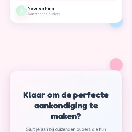
Noor en Finn
Aanstaande ouders
🇦🇱
Shqip
🇲🇹
Malti
🇮🇸
Íslenska
🇱🇺
Lëtzebuergesch
🇲🇩
Moldovenească
Klaar om de perfecte
aankondiging te
maken?
Sluit je aan bij duizenden ouders die hun