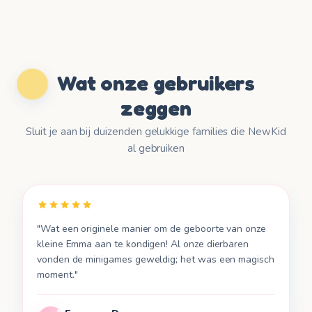
🇧🇬
Български
🇬🇷
Ελληνικά
Wat onze gebruikers
🇭🇷
zeggen
Hrvatski
Sluit je aan bij duizenden gelukkige families die NewKid
🇷🇸
Српски
al gebruiken
🇸🇮
Slovenščina
"
Wat een originele manier om de geboorte van onze
🇱🇹
Lietuvių
kleine Emma aan te kondigen! Al onze dierbaren
vonden de minigames geweldig; het was een magisch
🇱🇻
moment.
"
Latviešu