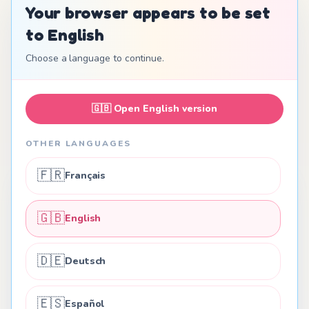
Your browser appears to be set
to English
Eenvoudige en
Choose a language to continue.
transparante prijzen
🇬🇧
Open English version
Eén prijs voor een aankondiging die je dierbaren echt
zullen beleven
OTHER LANGUAGES
🇫🇷
Français
$12
🇬🇧
English
Eenmalig • Geen abonnement
🇩🇪
Deutsch
Creëer een unieke herinnering om te delen met je
hele familie
🇪🇸
Español