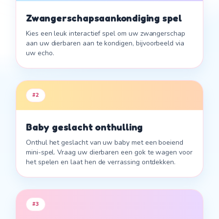
newkid.app/surpr
ise
Zwangerschapsaankondiging spel
Tik om onze
aankondiging te
Kies een leuk interactief spel om uw zwangerschap
ontdekken.
aan uw dierbaren aan te kondigen, bijvoorbeeld via
uw echo.
#
2
Baby geslacht onthulling
Onthul het geslacht van uw baby met een boeiend
mini-spel. Vraag uw dierbaren een gok te wagen voor
het spelen en laat hen de verrassing ontdekken.
#
3