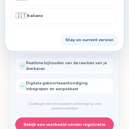
Alle minigames inbegrepen en aanpasbaar
🇮🇹
Italiano
Aankondiging van zwangerschap,
geslacht, naam en foto
🇵🇹
Português
Stay on current version
Onbeperkt verzenden via SMS, e-mail of
WhatsApp
🇳🇱
Nederlands
Realtime bijhouden van de reacties van je
🇵🇱
dierbaren
Polski
Digitale geboorteaankondiging
🇷🇺
Русский
inbegrepen en aanpasbaar
🇺🇦
Goedkoper dan een papieren aankondiging, veel
Українська
gedenkwaardiger
🇸🇪
Svenska
Bekijk een voorbeeld zonder registratie