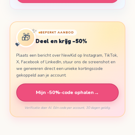
🇩🇰
Dansk
🇫🇮
✨
Suomi
BEPERKT AANBOD
🎁
Deel en krijg -50%
💝
🇳🇴
Norsk
Plaats een bericht over NewKid op Instagram, TikTok,
X, Facebook of LinkedIn, stuur ons de screenshot en
🇨🇿
Čeština
we genereren direct een unieke kortingscode
gekoppeld aan je account.
🇸🇰
Slovenčina
→
Mijn -50%-code ophalen
🇭🇺
Magyar
Verificatie door AI. Eén code per account, 30 dagen geldig.
🇷🇴
Română