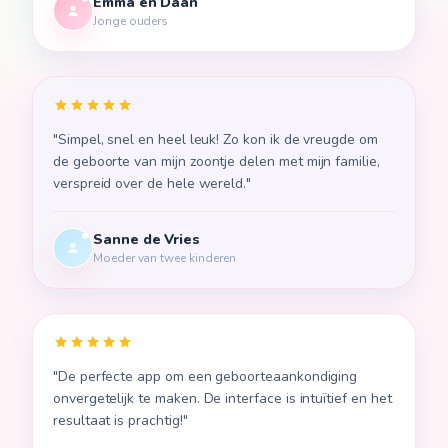
Emma en Daan
🇪🇪
Eesti
Jonge ouders
🇮🇪
Gaeilge
🏴󠁧󠁢󠁷󠁬󠁳󠁿
Cymraeg
"
Simpel, snel en heel leuk! Zo kon ik de vreugde om
de geboorte van mijn zoontje delen met mijn familie,
verspreid over de hele wereld.
"
🇫🇷
Brezhoneg
Sanne de Vries
🇪🇸
Moeder van twee kinderen
Català
🇪🇸
Galego
"
De perfecte app om een geboorteaankondiging
🇧🇾
Беларуская
onvergetelijk te maken. De interface is intuïtief en het
resultaat is prachtig!
"
🇲🇰
Македонски