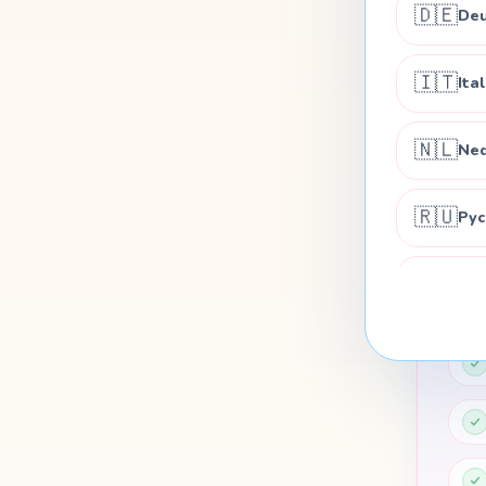
Е
🇩🇪
Deu
🇮🇹
Ita
🇳🇱
Ned
🇷🇺
Рус
🇸🇪
Sve
🇫🇮
Su
🇨🇿
Češ