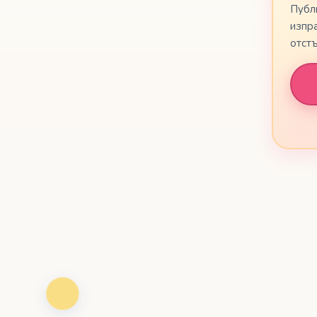
Публи
изпр
🇲🇰
Ма
отстъ
🇲🇹
Mal
🇱🇺
Lët