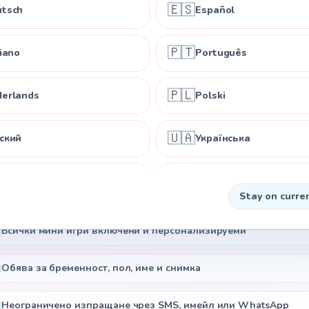
дна цена за обява, която близките ви наистина ще преживе
🇪🇸
tsch
Español
🇵🇹
liano
Português
$12
🇵🇱
erlands
Polski
🇺🇦
ский
Українська
Еднократно • Без абонамент
Създайте уникален спомен за споделяне с цялото
🇩🇰
nska
Dansk
семейство
Stay on curre
🇳🇴
omi
Norsk
Всички мини игри включени и персонализируеми
🇸🇰
tina
Slovenčina
Обява за бременност, пол, име и снимка
Неограничено изпращане чрез SMS, имейл или WhatsApp