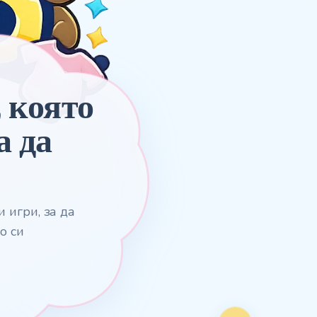
 която
а да
 игри, за да
о си