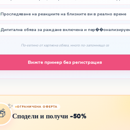
🇷🇴
yar
Română
Проследяване на реакциите на близките ви в реално време
🇬🇷
гарски
Ελληνικά
Дигитална обява за раждане включена и пер��онализируе
🇷🇸
atski
Српски
По-евтино от хартиена обява, много по-запомнящо се
🇱🇹
venščina
Lietuvių
Вижте пример без регистрация
🇪🇪
viešu
Eesti
🏴󠁧󠁢󠁷󠁬󠁳󠁿
ilge
Cymraeg
✨
🇪🇸
ОГРАНИЧЕНА ОФЕРТА
zhoneg
Català
🎁
Сподели и получи -50%
🇧🇾
ego
Беларуская