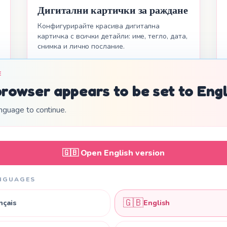
Дигитални картички за раждане
Конфигурирайте красива дигитална
картичка с всички детайли: име, тегло, дата,
снимка и лично послание.
E
browser appears to be set to Engl
nguage to continue.
🇬🇧
Open English version
NGUAGES
🇬🇧
nçais
English
Прости и прозрачни цени