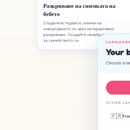
Разкриване на снимката на
бебето
Споделете първите снимки на
новороденото си чрез интерактивно
разкриване. Създайте незабравим момент
за семейството си.
LANGUAG
Your 
Choose a la
OTHER LA
🇫🇷
Fra