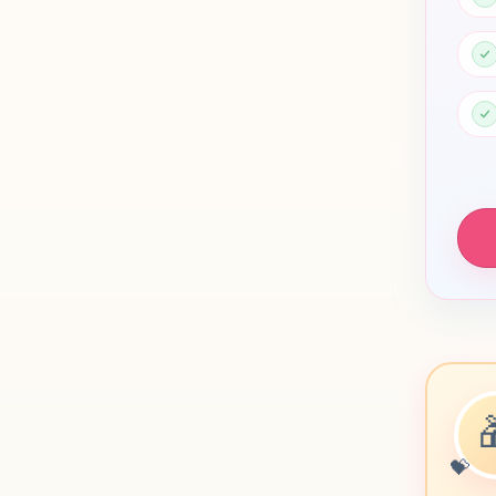
🇭🇺
Mag
🇧🇬
Бъл
🇭🇷
Hrv
🇸🇮
Slo
🇱🇻
Lat
🇮🇪
Gae
🇫🇷
Bre
💝
🇪🇸
Gal