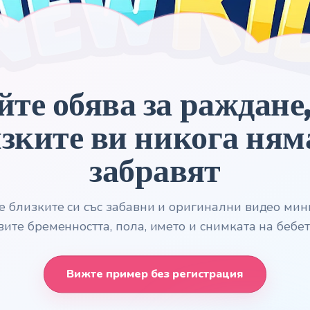
йте обява за раждане,
зките ви никога ням
забравят
 близките си със забавни и оригинални видео мини
вите бременността, пола, името и снимката на бебет
Вижте пример без регистрация