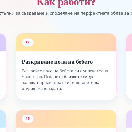
Как работи?
Miniigra shte razkrie
saobshtenieto sled
стъпки за създаване и споделяне на перфектната обява за
nyakolko sekundi.
Otkriy
#
2
Разкриване пола на бебето
Разкрийте пола на бебето си с увлекателна
мини-игра. Поканете близките си да
заложат преди играта и ги оставете да
открият изненадата.
#
5