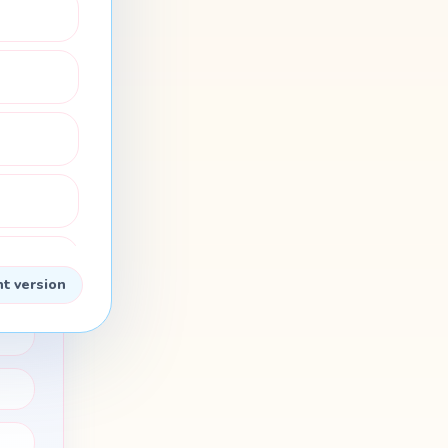
ят
nt version