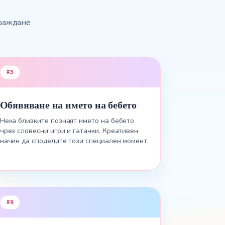
 раждане
#
3
Обявяване на името на бебето
Нека близките познаят името на бебето
чрез словесни игри и гатанки. Креативен
начин да споделите този специален момент.
#
6