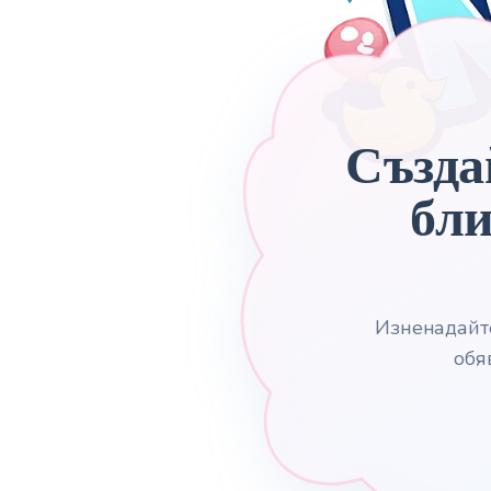
Създа
бли
Изненадайте
обя