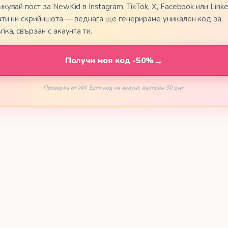
кувай пост за NewKid в Instagram, TikTok, X, Facebook или Linke
ати ни скрийншота — веднага ще генерираме уникален код за
🇦🇱
кедонски
Shqip
пка, свързан с акаунта ти.
🇮🇸
ti
Íslenska
→
Получи моя код -50%
🇲🇩
zebuergesch
Moldovenească
Проверка от ИИ. Един код на акаунт, валиден 30 дни.