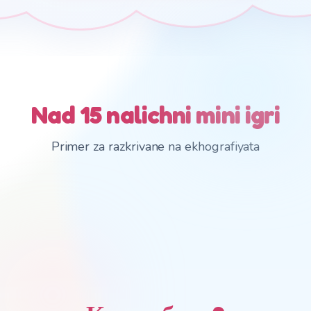
Nad 15 nalichni mini igri
Primer za razkrivane na ekhografiyata
IZNENADA
Imame
iznenada za
vas